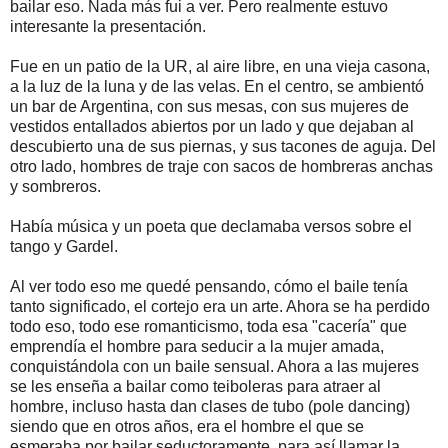
bailar eso. Nada más fui a ver. Pero realmente estuvo
interesante la presentación.
Fue en un patio de la UR, al aire libre, en una vieja casona,
a la luz de la luna y de las velas. En el centro, se ambientó
un bar de Argentina, con sus mesas, con sus mujeres de
vestidos entallados abiertos por un lado y que dejaban al
descubierto una de sus piernas, y sus tacones de aguja. Del
otro lado, hombres de traje con sacos de hombreras anchas
y sombreros.
Había música y un poeta que declamaba versos sobre el
tango y Gardel.
Al ver todo eso me quedé pensando, cómo el baile tenía
tanto significado, el cortejo era un arte. Ahora se ha perdido
todo eso, todo ese romanticismo, toda esa "cacería" que
emprendía el hombre para seducir a la mujer amada,
conquistándola con un baile sensual. Ahora a las mujeres
se les enseña a bailar como teiboleras para atraer al
hombre, incluso hasta dan clases de tubo (pole dancing)
siendo que en otros años, era el hombre el que se
esmeraba por bailar seductoramente, para así llamar la