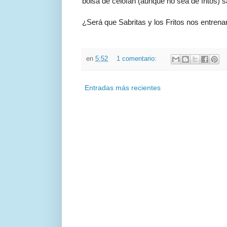
bolsa de celofán (aunque no sea de fritos
¿Será que Sabritas y los Fritos nos entren
en
5:52
1 comentario:
Entradas más recientes