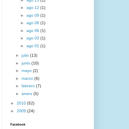
►
ago 12
(1)
►
ago 09
(1)
►
ago 08
(1)
►
ago 06
(1)
►
ago 03
(1)
►
ago 01
(1)
►
julio
(13)
►
junio
(10)
►
mayo
(2)
►
marzo
(6)
►
febrero
(7)
►
enero
(5)
►
2010
(52)
►
2009
(24)
Facebook