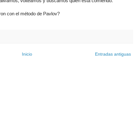
) salivamos, volteamos y buscamos quién está comiendo.
aron con el método de Pavlov?
Inicio
Entradas antiguas