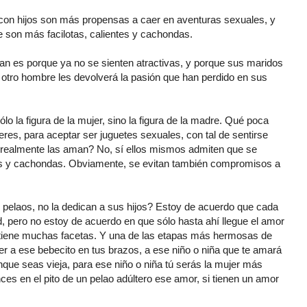
con hijos son más propensas a caer en aventuras sexuales, y
e son más facilotas, calientes y cachondas.
tan es porque ya no se sienten atractivas, y porque sus maridos
otro hombre les devolverá la pasión que han perdido en sus
lo la figura de la mujer, sino la figura de la madre. Qué poca
es, para aceptar ser juguetes sexuales, con tal de sentirse
realmente las aman? No, sí ellos mismos admiten que se
as y cachondas. Obviamente, se evitan también compromisos a
s pelaos, no la dedican a sus hijos? Estoy de acuerdo que cada
d, pero no estoy de acuerdo en que sólo hasta ahí llegue el amor
r tiene muchas facetas. Y una de las etapas más hermosas de
r a ese bebecito en tus brazos, a ese niño o niña que te amará
que seas vieja, para ese niño o niña tú serás la mujer más
s en el pito de un pelao adúltero ese amor, si tienen un amor