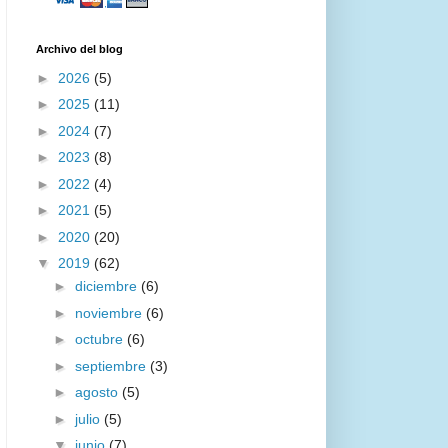
Archivo del blog
►
2026
(5)
►
2025
(11)
►
2024
(7)
►
2023
(8)
►
2022
(4)
►
2021
(5)
►
2020
(20)
▼
2019
(62)
►
diciembre
(6)
►
noviembre
(6)
►
octubre
(6)
►
septiembre
(3)
►
agosto
(5)
►
julio
(5)
▼
junio
(7)