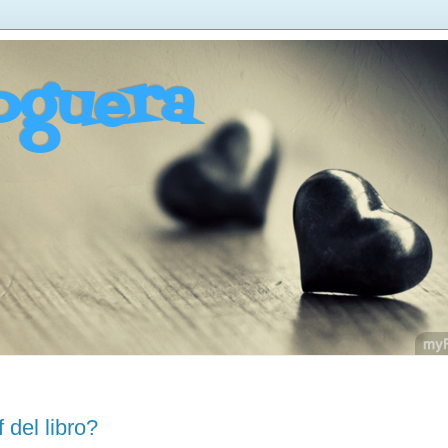
oguera
 del libro?