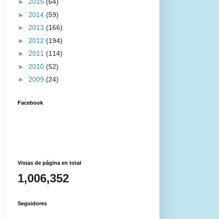
►
2015
(64)
►
2014
(59)
►
2013
(166)
►
2012
(194)
►
2011
(114)
►
2010
(52)
►
2009
(24)
Facebook
Vistas de página en total
1,006,352
Seguidores