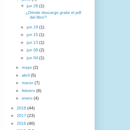
▼
jun 28
(1)
¿Dónde descargo gratis el pdf
del libro?
►
jun 19
(1)
►
jun 15
(1)
►
jun 13
(1)
►
jun 08
(2)
►
jun 04
(1)
►
mayo
(2)
►
abril
(5)
►
marzo
(7)
►
febrero
(6)
►
enero
(4)
►
2018
(44)
►
2017
(23)
►
2016
(40)