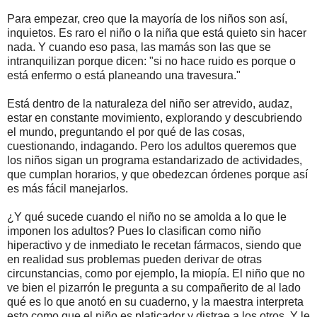
Para empezar, creo que la mayoría de los niños son así,
inquietos. Es raro el niño o la niña que está quieto sin hacer
nada. Y cuando eso pasa, las mamás son las que se
intranquilizan porque dicen: "si no hace ruido es porque o
está enfermo o está planeando una travesura."
Está dentro de la naturaleza del niño ser atrevido, audaz,
estar en constante movimiento, explorando y descubriendo
el mundo, preguntando el por qué de las cosas,
cuestionando, indagando. Pero los adultos queremos que
los niños sigan un programa estandarizado de actividades,
que cumplan horarios, y que obedezcan órdenes porque así
es más fácil manejarlos.
¿Y qué sucede cuando el niño no se amolda a lo que le
imponen los adultos? Pues lo clasifican como niño
hiperactivo y de inmediato le recetan fármacos, siendo que
en realidad sus problemas pueden derivar de otras
circunstancias, como por ejemplo, la miopía. El niño que no
ve bien el pizarrón le pregunta a su compañerito de al lado
qué es lo que anotó en su cuaderno, y la maestra interpreta
esto como que el niño es platicador y distrae a los otros. Y le