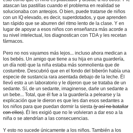
atascan las pastillas cuando el problema en realidad se
solucionaba con anteojos. O bien, puede tratarse de niños
con un IQ elevado, es decir, superdotados, y que aprenden
tan rápido que se aburren del ritmo lento de la clase. Y en
lugar de apoyar a esos niños con enseñanza más acorde a
su nivel intelectual, los diagnostican con TDA y les recetan
fármacos.
Pero no nos vayamos más lejos... incluso ahora medican a
los bebés. Un amigo que tiene a su hija en una guardería,
un día notó que la niña estaba más somnolienta que de
costumbre. Descubrió que en el fondo del biberón había una
especie de sustancia rara asentada debajo de la leche. Él
llevó esto a un laboratorio y le dijeron que se trataba de un
sedante. Sí, de un sedante, imaginense, darle un sedante a
un bebe... Total, que él fue a la guardería a pelearse y la
explicación que le dieron es que les dan esos sedantes a
los niños para que puedan dormir la siesta
(y así no batallar
con ellos)
. Él les exigió que no le volvieran a dar eso a la
niña o se atendrían a las consecuencias.
Y esto no sucede únicamente a los niños. También a los