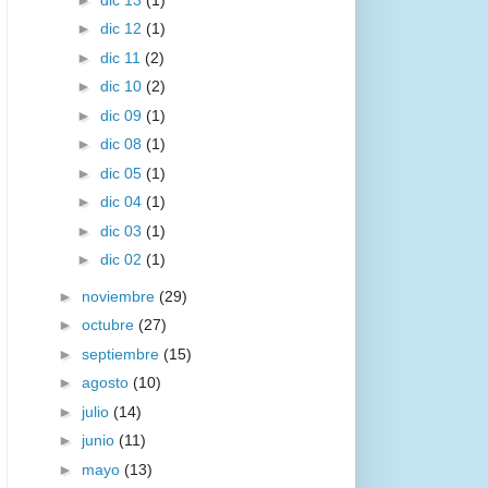
►
dic 12
(1)
►
dic 11
(2)
►
dic 10
(2)
►
dic 09
(1)
►
dic 08
(1)
►
dic 05
(1)
►
dic 04
(1)
►
dic 03
(1)
►
dic 02
(1)
►
noviembre
(29)
►
octubre
(27)
►
septiembre
(15)
►
agosto
(10)
►
julio
(14)
►
junio
(11)
►
mayo
(13)