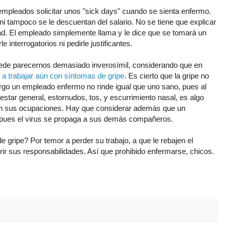
mpleados solicitar unos "sick days" cuando se sienta enfermo.
i tampoco se le descuentan del salario. No se tiene que explicar
dad. El empleado simplemente llama y le dice que se tomará un
e interrogatorios ni pedirle justificantes.
ede parecernos demasiado inverosímil, considerando que en
 a trabajar aún con síntomas de gripe
. Es cierto que la gripe no
rgo un empleado enfermo no rinde igual que uno sano, pues al
star general, estornudos, tos, y escurrimiento nasal, es algo
en sus ocupaciones. Hay que considerar además que un
 pues el virus se propaga a sus demás compañeros.
 gripe? Por temor a perder su trabajo, a que le rebajen el
ir sus responsabilidades. Así que prohibido enfermarse, chicos.