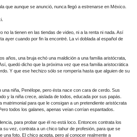
cula que aunque se anunció, nunca llegó a estrenarse en México.
i.
no la tienen en las tiendas de video, ni a la renta ni nada. Así
sta ayer cuando por fin la encontré. La vi doblada al español de
hos años, una bruja echó una maldición a una familia aristócrata,
 Así, quedó dicho que la próxima vez que esa familia aristocrática
cerdo. Y que ese hechizo sólo se rompería hasta que alguien de su
 una niña, Penélope, pero ésta nace con cara de cerdo. Sus
o y la niña crece, aislada de todos, educada por sus papás.
a matrimonial para que le consigan a un pretendiente aristócrata
 Pero todos los galanes, apenas veían corrían espantados.
encia, para probar que él no está loco. Entonces contrata los
a su vez, contrata a un chico tahur de profesión, para que se
e una foto. El chico acepta, pero al conocer realmente a