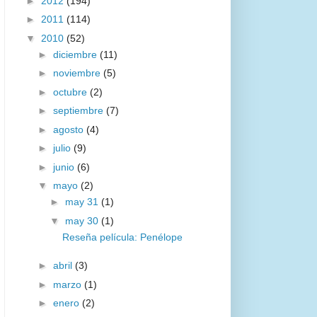
►
2012
(194)
►
2011
(114)
▼
2010
(52)
►
diciembre
(11)
►
noviembre
(5)
►
octubre
(2)
►
septiembre
(7)
►
agosto
(4)
►
julio
(9)
►
junio
(6)
▼
mayo
(2)
►
may 31
(1)
▼
may 30
(1)
Reseña película: Penélope
►
abril
(3)
►
marzo
(1)
►
enero
(2)