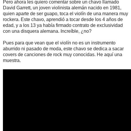
Pero ahora les quiero comentar sobre un chavo llamado
David Garrett, un joven violinista alemán nacido en 1981,
quien aparte de ser guapo, toca el violín de una manera muy
rockera. Este chavo, aprendió a tocar desde los 4 años de
edad, y a los 13 ya había firmado contrato de exclusividad
con una disquera alemana. Increíble, ¿no?
Pues para que vean que el violín no es un instrumento
aburrido ni pasado de moda, este chavo se dedica a sacar
covers de canciones de rock muy conocidas. He aquí una
muestra.