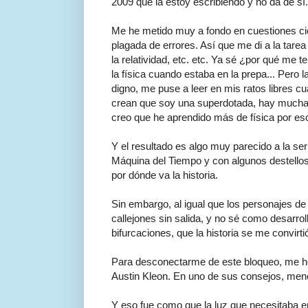
2009 que la estoy escribiendo y no da de sí.
Me he metido muy a fondo en cuestiones cie
plagada de errores. Así que me di a la tarea
la relatividad, etc. etc. Ya sé ¿por qué me
la física cuando estaba en la prepa... Pero 
digno, me puse a leer en mis ratos libres 
crean que soy una superdotada, hay muchas
creo que he aprendido más de física por escr
Y el resultado es algo muy parecido a la se
Máquina del Tiempo y con algunos destellos
por dónde va la historia.
Sin embargo, al igual que los personajes de
callejones sin salida, y no sé como desarrolla
bifurcaciones, que la historia se me convirt
Para desconectarme de este bloqueo, me he 
Austin Kleon. En uno de sus consejos, mencio
Y eso fue como que la luz que necesitaba en 