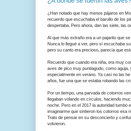
¿A dónde se fueron las aves
¿Han notado que hay menos pájaros en Mont
recuerdo que escuchaba el barullo de los pá
despertaba. Pero ahora, dan las siete, las o
Al que más extraño era a un pajarito que se
Nunca lo llegué a ver, pero sí escuchaba su
pero su canto era precioso, parecía que es
Recuerdo que cuando era niña, era muy comú
aves de pico muy puntiagudo, como aguja, 
especialmente en verano. Ya casi no las he 
años, fue una que se estaba robando las cro
Por un tiempo, una parvada de cotorros verd
llegaban volando en círculos, haciendo much
noche. Pero en el 2017 la autoridad tumbó e
imaginarme que sintieron los cotorros esa n
Trato de pensar en su desconcierto y confu
volvieron.