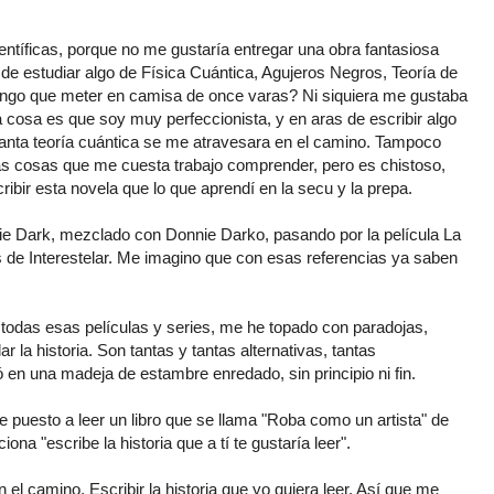
ntíficas, porque no me gustaría entregar una obra fantasiosa
 de estudiar algo de Física Cuántica, Agujeros Negros, Teoría de
 tengo que meter en camisa de once varas? Ni siquiera me gustaba
la cosa es que soy muy perfeccionista, y en aras de escribir algo
cuanta teoría cuántica se me atravesara en el camino. Tampoco
 cosas que me cuesta trabajo comprender, pero es chistoso,
ibir esta novela que lo que aprendí en la secu y la prepa.
rie Dark, mezclado con Donnie Darko, pasando por la película La
 de Interestelar. Me imagino que con esas referencias ya saben
 todas esas películas y series, me he topado con paradojas,
r la historia. Son tantas y tantas alternativas, tantas
ió en una madeja de estambre enredado, sin principio ni fin.
puesto a leer un libro que se llama "Roba como un artista" de
na "escribe la historia que a tí te gustaría leer".
el camino. Escribir la historia que yo quiera leer. Así que me