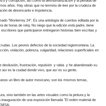
ico y corrupción, así como la deshumanización y la pérdida de
imos años. Hay obras que no termino de leer por la crudeza de
ción de desencanto e impotencia.
mado "Monterrey 24". Es una antología de cuentos editada por la
de horas de reloj. No niego que la edición está padre, tiene
 escritores que participaron entregaron historias bien escritas y
crudas. Los peores defectos de la sociedad regiomontana. La
cción, violación, pobreza, vulgaridad, relaciones superficiales en
e desilusión, frustración, repulsión y rabia y he abandonado su
 así es la ciudad donde vivo, que así es su gente.
anos un libro de autor mexicano, son los mismos temas,
tura, sino también en las artes visuales como la pintura y la
 inauguración de una exposición llamada "El orden material de
 FEMSA.