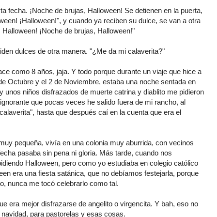
sta fecha. ¡Noche de brujas, Halloween! Se detienen en la puerta,
oween! ¡Halloween!", y cuando ya reciben su dulce, se van a otra
, Halloween! ¡Noche de brujas, Halloween!"
 piden dulces de otra manera. "¿Me da mi calaverita?"
ce como 8 años, jaja. Y todo porque durante un viaje que hice a
 de Octubre y el 2 de Noviembre, estaba una noche sentada en
y unos niños disfrazados de muerte catrina y diablito me pidieron
a ignorante que pocas veces he salido fuera de mi rancho, al
"calaverita", hasta que después caí en la cuenta que era el
muy pequeña, vivía en una colonia muy aburrida, con vecinos
fecha pasaba sin pena ni gloria. Más tarde, cuando nos
idiendo Halloween, pero como yo estudiaba en colegio católico
en era una fiesta satánica, que no debíamos festejarla, porque
o, nunca me tocó celebrarlo como tal.
ue era mejor disfrazarse de angelito o virgencita. Y bah, eso no
 navidad, para pastorelas y esas cosas.