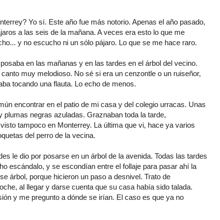
?
errey? Yo sí. Este año fue más notorio. Apenas el año pasado,
jaros a las seis de la mañana. A veces era esto lo que me
cho... y no escucho ni un sólo pájaro. Lo que se me hace raro.
 posaba en las mañanas y en las tardes en el árbol del vecino.
 canto muy melodioso. No sé si era un cenzontle o un ruiseñor,
taba tocando una flauta. Lo echo de menos.
n encontrar en el patio de mi casa y del colegio urracas. Unas
y plumas negras azuladas. Graznaban toda la tarde,
visto tampoco en Monterrey. La última que vi, hace ya varios
quetas del perro de la vecina.
es le dio por posarse en un árbol de la avenida. Todas las tardes
o escándalo, y se escondían entre el follaje para pasar ahí la
se árbol, porque hicieron un paso a desnivel. Trato de
oche, al llegar y darse cuenta que su casa había sido talada.
sión y me pregunto a dónde se irían. El caso es que ya no