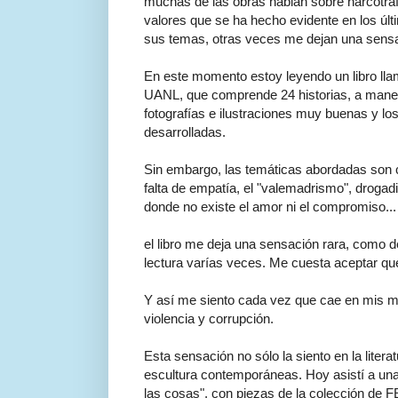
muchas de las obras hablan sobre narcotráf
valores que se ha hecho evidente en los últ
sus temas, otras veces me dejan una sensa
En este momento estoy leyendo un libro lla
UANL, que comprende 24 historias, a manera 
fotografías e ilustraciones muy buenas y los
desarrolladas.
Sin embargo, las temáticas abordadas son 
falta de empatía, el "valemadrismo", drogadi
donde no existe el amor ni el compromiso...
el libro me deja una sensación rara, como d
lectura varías veces. Me cuesta aceptar que
Y así me siento cada vez que cae en mis m
violencia y corrupción.
Esta sensación no sólo la siento en la litera
escultura contemporáneas. Hoy asistí a una
las cosas", con piezas de la colección de