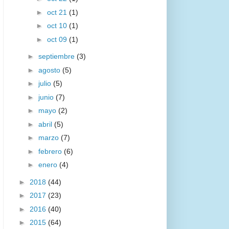
►
oct 21
(1)
►
oct 10
(1)
►
oct 09
(1)
►
septiembre
(3)
►
agosto
(5)
►
julio
(5)
►
junio
(7)
►
mayo
(2)
►
abril
(5)
►
marzo
(7)
►
febrero
(6)
►
enero
(4)
►
2018
(44)
►
2017
(23)
►
2016
(40)
►
2015
(64)