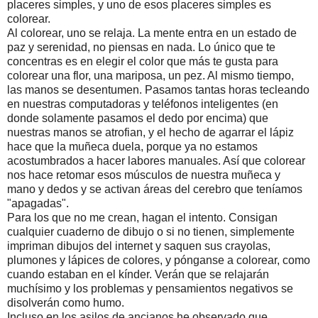
placeres simples, y uno de esos placeres simples es
colorear.
Al colorear, uno se relaja. La mente entra en un estado de
paz y serenidad, no piensas en nada. Lo único que te
concentras es en elegir el color que más te gusta para
colorear una flor, una mariposa, un pez. Al mismo tiempo,
las manos se desentumen. Pasamos tantas horas tecleando
en nuestras computadoras y teléfonos inteligentes (en
donde solamente pasamos el dedo por encima) que
nuestras manos se atrofian, y el hecho de agarrar el lápiz
hace que la muñeca duela, porque ya no estamos
acostumbrados a hacer labores manuales. Así que colorear
nos hace retomar esos músculos de nuestra muñeca y
mano y dedos y se activan áreas del cerebro que teníamos
"apagadas".
Para los que no me crean, hagan el intento. Consigan
cualquier cuaderno de dibujo o si no tienen, simplemente
impriman dibujos del internet y saquen sus crayolas,
plumones y lápices de colores, y pónganse a colorear, como
cuando estaban en el kínder. Verán que se relajarán
muchísimo y los problemas y pensamientos negativos se
disolverán como humo.
Incluso en los asilos de ancianos he observado que