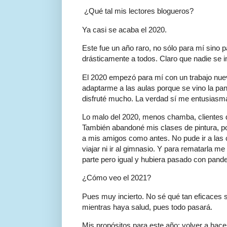
¿Qué tal mis lectores blogueros?
Ya casi se acaba el 2020.
Este fue un año raro, no sólo para mí sino p
drásticamente a todos. Claro que nadie se i
El 2020 empezó para mí con un trabajo nue
adaptarme a las aulas porque se vino la pand
disfruté mucho. La verdad sí me entusiasm
Lo malo del 2020, menos chamba, clientes 
También abandoné mis clases de pintura, por
a mis amigos como antes. No pude ir a las 
viajar ni ir al gimnasio. Y para rematarla m
parte pero igual y hubiera pasado con pande
¿Cómo veo el 2021?
Pues muy incierto. No sé qué tan eficaces 
mientras haya salud, pues todo pasará.
Mis propósitos para este año: volver a hace