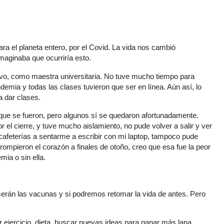
ara el planeta entero, por el Covid. La vida nos cambió
maginaba que ocurriría esto.
vo, como maestra universitaria. No tuve mucho tiempo para
emia y todas las clases tuvieron que ser en línea. Aún así, lo
a dar clases.
que se fueron, pero algunos sí se quedaron afortunadamente.
 el cierre, y tuve mucho aislamiento, no pude volver a salir y ver
cafeterías a sentarme a escribir con mi laptop, tampoco pude
e rompieron el corazón a finales de otoño, creo que esa fue la peor
mia o sin ella.
serán las vacunas y si podremos retomar la vida de antes. Pero
r ejercicio, dieta, buscar nuevas ideas para ganar más lana.