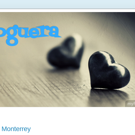
oguera
 Monterrey