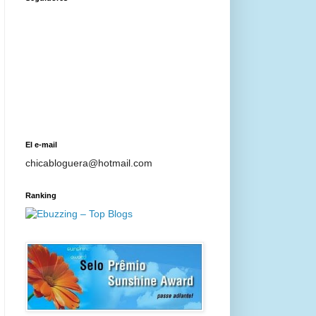
El e-mail
chicabloguera@hotmail.com
Ranking