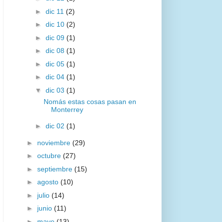
►
dic 11
(2)
►
dic 10
(2)
►
dic 09
(1)
►
dic 08
(1)
►
dic 05
(1)
►
dic 04
(1)
▼
dic 03
(1)
Nomás estas cosas pasan en
Monterrey
►
dic 02
(1)
►
noviembre
(29)
►
octubre
(27)
►
septiembre
(15)
►
agosto
(10)
►
julio
(14)
►
junio
(11)
►
mayo
(13)