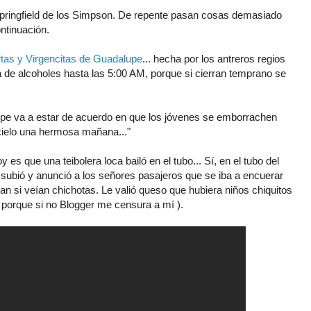
pringfield de los Simpson. De repente pasan cosas demasiado
ntinuación.
tas y Virgencitas de Guadalupe
... hecha por los antreros regios
ta de alcoholes hasta las 5:00 AM, porque si cierran temprano se
upe va a estar de acuerdo en que los jóvenes se emborrachen
 cielo una hermosa mañana..."
 es que una teibolera loca bailó en el tubo... Sí, en el tubo del
subió y anunció a los señores pasajeros que se iba a encuerar
an si veían chichotas. Le valió queso que hubiera niños chiquitos
 porque si no Blogger me censura a mí ).