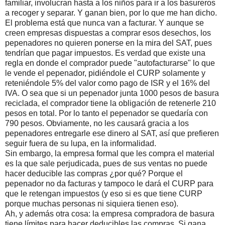
familiar, involucran hasta a los niños para ir a los basureros
a recoger y separar. Y ganan bien, por lo que me han dicho.
El problema está que nunca van a facturar. Y aunque se
creen empresas dispuestas a comprar esos desechos, los
pepenadores no quieren ponerse en la mira del SAT, pues
tendrían que pagar impuestos. Es verdad que existe una
regla en donde el comprador puede "autofacturarse" lo que
le vende el pepenador, pidiéndole el CURP solamente y
reteniéndole 5% del valor como pago de ISR y el 16% del
IVA. O sea que si un pepenador junta 1000 pesos de basura
reciclada, el comprador tiene la obligación de retenerle 210
pesos en total. Por lo tanto el pepenador se quedaría con
790 pesos. Obviamente, no les causará gracia a los
pepenadores entregarle ese dinero al SAT, así que prefieren
seguir fuera de su lupa, en la informalidad.
Sin embargo, la empresa formal que les compra el material
es la que sale perjudicada, pues de sus ventas no puede
hacer deducible las compras ¿por qué? Porque el
pepenador no da facturas y tampoco le dará el CURP para
que le retengan impuestos (y eso si es que tiene CURP
porque muchas personas ni siquiera tienen eso).
Ah, y además otra cosa: la empresa compradora de basura
tiene límites para hacer deducibles las compras. Si gana