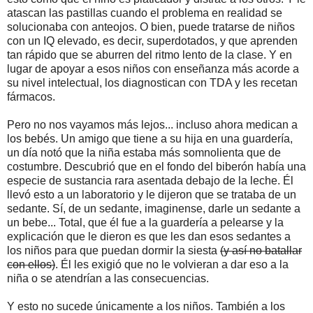
atascan las pastillas cuando el problema en realidad se
solucionaba con anteojos. O bien, puede tratarse de niños
con un IQ elevado, es decir, superdotados, y que aprenden
tan rápido que se aburren del ritmo lento de la clase. Y en
lugar de apoyar a esos niños con enseñanza más acorde a
su nivel intelectual, los diagnostican con TDA y les recetan
fármacos.
Pero no nos vayamos más lejos... incluso ahora medican a
los bebés. Un amigo que tiene a su hija en una guardería,
un día notó que la niña estaba más somnolienta que de
costumbre. Descubrió que en el fondo del biberón había una
especie de sustancia rara asentada debajo de la leche. Él
llevó esto a un laboratorio y le dijeron que se trataba de un
sedante. Sí, de un sedante, imaginense, darle un sedante a
un bebe... Total, que él fue a la guardería a pelearse y la
explicación que le dieron es que les dan esos sedantes a
los niños para que puedan dormir la siesta
(y así no batallar
con ellos)
. Él les exigió que no le volvieran a dar eso a la
niña o se atendrían a las consecuencias.
Y esto no sucede únicamente a los niños. También a los