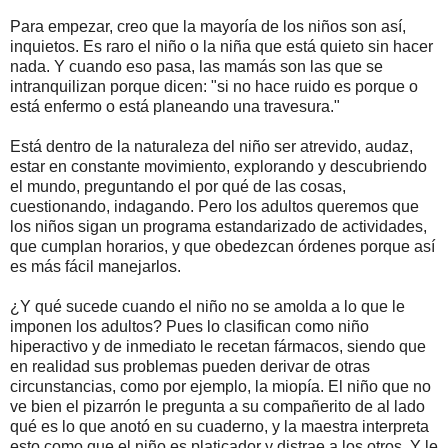
Para empezar, creo que la mayoría de los niños son así,
inquietos. Es raro el niño o la niña que está quieto sin hacer
nada. Y cuando eso pasa, las mamás son las que se
intranquilizan porque dicen: "si no hace ruido es porque o
está enfermo o está planeando una travesura."
Está dentro de la naturaleza del niño ser atrevido, audaz,
estar en constante movimiento, explorando y descubriendo
el mundo, preguntando el por qué de las cosas,
cuestionando, indagando. Pero los adultos queremos que
los niños sigan un programa estandarizado de actividades,
que cumplan horarios, y que obedezcan órdenes porque así
es más fácil manejarlos.
¿Y qué sucede cuando el niño no se amolda a lo que le
imponen los adultos? Pues lo clasifican como niño
hiperactivo y de inmediato le recetan fármacos, siendo que
en realidad sus problemas pueden derivar de otras
circunstancias, como por ejemplo, la miopía. El niño que no
ve bien el pizarrón le pregunta a su compañerito de al lado
qué es lo que anotó en su cuaderno, y la maestra interpreta
esto como que el niño es platicador y distrae a los otros. Y le