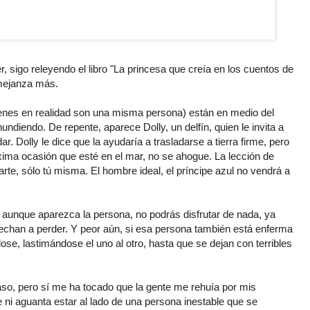
, sigo releyendo el libro "La princesa que creía en los cuentos de
emejanza más.
ienes en realidad son una misma persona) están en medio del
undiendo. De repente, aparece Dolly, un delfín, quien le invita a
ar. Dolly le dice que la ayudaría a trasladarse a tierra firme, pero
xima ocasión que esté en el mar, no se ahogue. La lección de
rte, sólo tú misma. El hombre ideal, el príncipe azul no vendrá a
unque aparezca la persona, no podrás disfrutar de nada, ya
echan a perder. Y peor aún, si esa persona también está enferma
e, lastimándose el uno al otro, hasta que se dejan con terribles
aso, pero sí me ha tocado que la gente me rehuía por mis
 ni aguanta estar al lado de una persona inestable que se