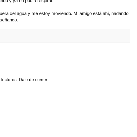
ndo y ya no podía respirar.
fuera del agua y me estoy moviendo. Mi amigo está ahí, nadando
nseñando.
 lectores. Dale de comer.