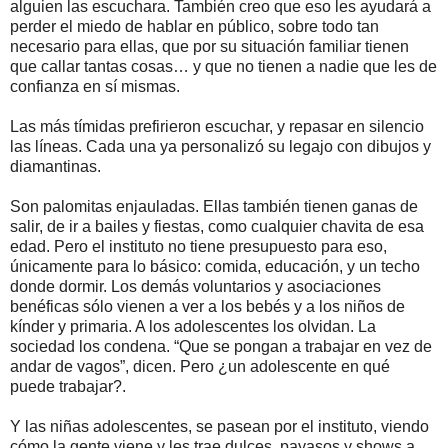
alguien las escuchara. También creo que eso les ayudará a
perder el miedo de hablar en público, sobre todo tan
necesario para ellas, que por su situación familiar tienen
que callar tantas cosas… y que no tienen a nadie que les de
confianza en sí mismas.
Las más tímidas prefirieron escuchar, y repasar en silencio
las líneas. Cada una ya personalizó su legajo con dibujos y
diamantinas.
Son palomitas enjauladas. Ellas también tienen ganas de
salir, de ir a bailes y fiestas, como cualquier chavita de esa
edad. Pero el instituto no tiene presupuesto para eso,
únicamente para lo básico: comida, educación, y un techo
donde dormir. Los demás voluntarios y asociaciones
benéficas sólo vienen a ver a los bebés y a los niños de
kínder y primaria. A los adolescentes los olvidan. La
sociedad los condena. “Que se pongan a trabajar en vez de
andar de vagos”, dicen. Pero ¿un adolescente en qué
puede trabajar?.
Y las niñas adolescentes, se pasean por el instituto, viendo
cómo la gente viene y les trae dulces, payasos y shows a