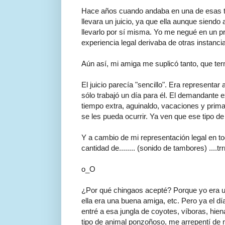
Hace años cuando andaba en una de esas te
llevara un juicio, ya que ella aunque siendo
llevarlo por sí misma. Yo me negué en un pri
experiencia legal derivaba de otras instanci
Aún así, mi amiga me suplicó tanto, que ter
El juicio parecía "sencillo". Era represent
sólo trabajó un día para él. El demandante e
tiempo extra, aguinaldo, vacaciones y prima
se les pueda ocurrir. Ya ven que ese tipo de 
Y a cambio de mi representación legal en tod
cantidad de........ (sonido de tambores) ....tr
o_O
¿Por qué chingaos acepté? Porque yo era u
ella era una buena amiga, etc. Pero ya el dí
entré a esa jungla de coyotes, víboras, hien
tipo de animal ponzoñoso, me arrepentí de