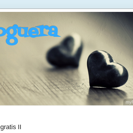
oguera
ratis II