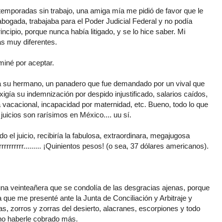
mporadas sin trabajo, una amiga mía me pidió de favor que le
 abogada, trabajaba para el Poder Judicial Federal y no podía
ncipio, porque nunca había litigado, y se lo hice saber. Mi
as muy diferentes.
miné por aceptar.
ar a su hermano, un panadero que fue demandado por un vival que
xigía su indemnización por despido injustificado, salarios caídos,
 vacacional, incapacidad por maternidad, etc. Bueno, todo lo que
juicios son rarísimos en México.... uu sí.
o el juicio, recibiría la fabulosa, extraordinara, megajugosa
rrrrrrrrrrr......... ¡Quinientos pesos! (o sea, 37 dólares americanos).
na veinteañera que se condolía de las desgracias ajenas, porque
a que me presenté ante la Junta de Conciliación y Arbitraje y
as, zorros y zorras del desierto, alacranes, escorpiones y todo
 no haberle cobrado más.