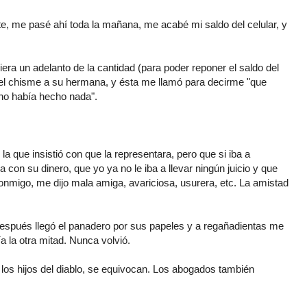
nte, me pasé ahí toda la mañana, me acabé mi saldo del celular, y
diera un adelanto de la cantidad (para poder reponer el saldo del
n el chisme a su hermana, y ésta me llamó para decirme "que
no había hecho nada".
 la que insistió con que la representara, pero que si iba a
on su dinero, que yo ya no le iba a llevar ningún juicio y que
onmigo, me dijo mala amiga, avariciosa, usurera, etc. La amistad
 después llegó el panadero por sus papeles y a regañadientas me
a la otra mitad. Nunca volvió.
os hijos del diablo, se equivocan. Los abogados también