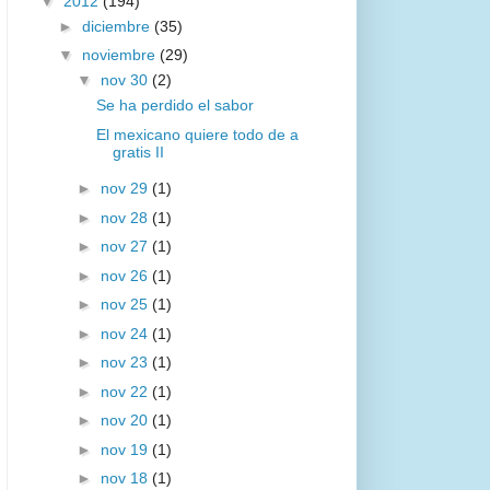
▼
2012
(194)
►
diciembre
(35)
▼
noviembre
(29)
▼
nov 30
(2)
Se ha perdido el sabor
El mexicano quiere todo de a
gratis II
►
nov 29
(1)
►
nov 28
(1)
►
nov 27
(1)
►
nov 26
(1)
►
nov 25
(1)
►
nov 24
(1)
►
nov 23
(1)
►
nov 22
(1)
►
nov 20
(1)
►
nov 19
(1)
►
nov 18
(1)