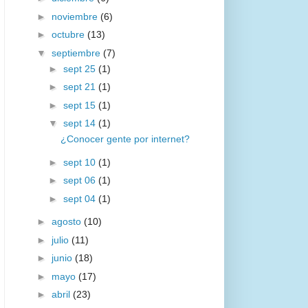
►
noviembre
(6)
►
octubre
(13)
▼
septiembre
(7)
►
sept 25
(1)
►
sept 21
(1)
►
sept 15
(1)
▼
sept 14
(1)
¿Conocer gente por internet?
►
sept 10
(1)
►
sept 06
(1)
►
sept 04
(1)
►
agosto
(10)
►
julio
(11)
►
junio
(18)
►
mayo
(17)
►
abril
(23)