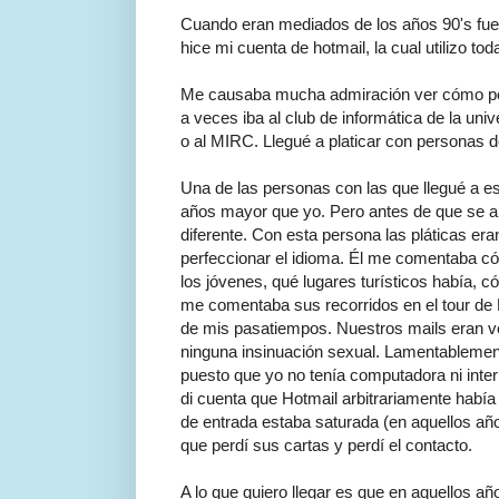
Cuando eran mediados de los años 90's fue 
hice mi cuenta de hotmail, la cual utilizo tod
Me causaba mucha admiración ver cómo po
a veces iba al club de informática de la un
o al MIRC. Llegué a platicar con personas d
Una de las personas con las que llegué a 
años mayor que yo. Pero antes de que se a
diferente. Con esta persona las pláticas er
perfeccionar el idioma. Él me comentaba có
los jóvenes, qué lugares turísticos había, c
me comentaba sus recorridos en el tour de 
de mis pasatiempos. Nuestros mails eran ve
ninguna insinuación sexual. Lamentablemente
puesto que yo no tenía computadora ni inte
di cuenta que Hotmail arbitrariamente habí
de entrada estaba saturada (en aquellos añ
que perdí sus cartas y perdí el contacto.
A lo que quiero llegar es que en aquellos a