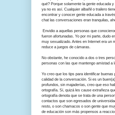
qué? Porque solamente la gente educada y co
ya no es así. Cualquier albañil o trailero ti
encontrar y conocer gente educada a travé
chat las conversaciones eran tranquilas, a
Envidio a aquellas personas que conocieron 
fueron afortunadas. Yo por mi parte, dudo e
muy sexualizado. Antes en Internet era un m
reduce a juegos de cámaras.
No obstante, he conocido a dos o tres pers
personas con las que mantengo amistad a l
Yo creo que los tips para identificar buenas 
calidad de la conversación. Si es un buen(a
profundos, sin majaderías, creo que eso ha
ortografía. Sí, quizá les cause extrañeza 
ortografía denota que se trata de una pers
contactos que son egresados de universidad
resto, o son chamacos o son gente que muy 
de educación son más propensos a reaccio