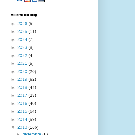
Archivo del blog
►
2026
(5)
►
2025
(11)
►
2024
(7)
►
2023
(8)
►
2022
(4)
►
2021
(5)
►
2020
(20)
►
2019
(62)
►
2018
(44)
►
2017
(23)
►
2016
(40)
►
2015
(64)
►
2014
(59)
▼
2013
(166)
►
diciembre
(6)