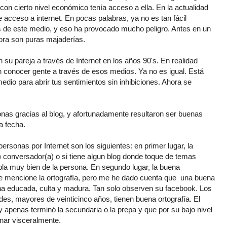
n cierto nivel económico tenía acceso a ella. En la actualidad
ene acceso a internet. En pocas palabras, ya no es tan fácil
s de este medio, y eso ha provocado mucho peligro. Antes en un
hora son puras majaderías.
su pareja a través de Internet en los años 90's. En realidad
n conocer gente a través de esos medios. Ya no es igual. Está
edio para abrir tus sentimientos sin inhibiciones. Ahora se
onas gracias al blog, y afortunadamente resultaron ser buenas
a fecha.
personas por Internet son los siguientes: en primer lugar, la
) conversador(a) o si tiene algun blog donde toque de temas
bla muy bien de la persona. En segundo lugar, la buena
que mencione la ortografía, pero me he dado cuenta que una buena
ona educada, culta y madura. Tan solo observen su facebook. Los
es, mayores de veinticinco años, tienen buena ortografía. El
apenas terminó la secundaria o la prepa y que por su bajo nivel
nar visceralmente.