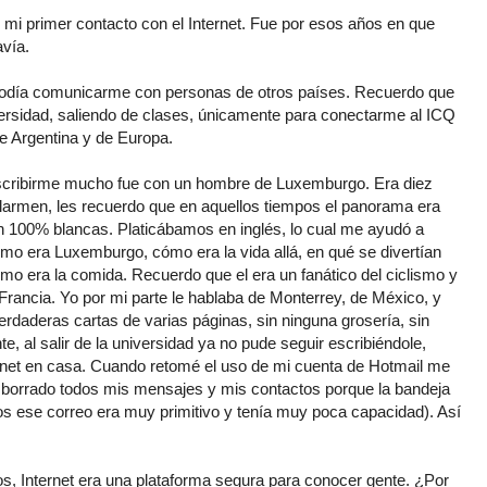
mi primer contacto con el Internet. Fue por esos años en que
avía.
día comunicarme con personas de otros países. Recuerdo que
iversidad, saliendo de clases, únicamente para conectarme al ICQ
e Argentina y de Europa.
escribirme mucho fue con un hombre de Luxemburgo. Era diez
larmen, les recuerdo que en aquellos tiempos el panorama era
an 100% blancas. Platicábamos en inglés, lo cual me ayudó a
mo era Luxemburgo, cómo era la vida allá, en qué se divertían
ómo era la comida. Recuerdo que el era un fanático del ciclismo y
Francia. Yo por mi parte le hablaba de Monterrey, de México, y
rdaderas cartas de varias páginas, sin ninguna grosería, sin
, al salir de la universidad ya no pude seguir escribiéndole,
rnet en casa. Cuando retomé el uso de mi cuenta de Hotmail me
a borrado todos mis mensajes y mis contactos porque la bandeja
os ese correo era muy primitivo y tenía muy poca capacidad). Así
ños, Internet era una plataforma segura para conocer gente. ¿Por