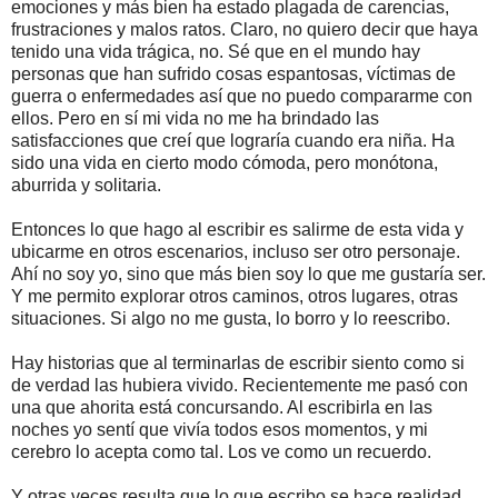
emociones y más bien ha estado plagada de carencias,
frustraciones y malos ratos. Claro, no quiero decir que haya
tenido una vida trágica, no. Sé que en el mundo hay
personas que han sufrido cosas espantosas, víctimas de
guerra o enfermedades así que no puedo compararme con
ellos. Pero en sí mi vida no me ha brindado las
satisfacciones que creí que lograría cuando era niña. Ha
sido una vida en cierto modo cómoda, pero monótona,
aburrida y solitaria.
Entonces lo que hago al escribir es salirme de esta vida y
ubicarme en otros escenarios, incluso ser otro personaje.
Ahí no soy yo, sino que más bien soy lo que me gustaría ser.
Y me permito explorar otros caminos, otros lugares, otras
situaciones. Si algo no me gusta, lo borro y lo reescribo.
Hay historias que al terminarlas de escribir siento como si
de verdad las hubiera vivido. Recientemente me pasó con
una que ahorita está concursando. Al escribirla en las
noches yo sentí que vivía todos esos momentos, y mi
cerebro lo acepta como tal. Los ve como un recuerdo.
Y otras veces resulta que lo que escribo se hace realidad,