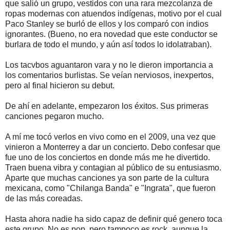
que salió un grupo, vestidos con una rara mezcolanza de
ropas modernas con atuendos indígenas, motivo por el cual
Paco Stanley se burló de ellos y los comparó con indios
ignorantes. (Bueno, no era novedad que este conductor se
burlara de todo el mundo, y aún así todos lo idolatraban).
Los tacvbos aguantaron vara y no le dieron importancia a
los comentarios burlistas. Se veían nerviosos, inexpertos,
pero al final hicieron su debut.
De ahí en adelante, empezaron los éxitos. Sus primeras
canciones pegaron mucho.
A mí me tocó verlos en vivo como en el 2009, una vez que
vinieron a Monterrey a dar un concierto. Debo confesar que
fue uno de los conciertos en donde más me he divertido.
Traen buena vibra y contagian al público de su entusiasmo.
Aparte que muchas canciones ya son parte de la cultura
mexicana, como "Chilanga Banda" e "Ingrata", que fueron
de las más coreadas.
Hasta ahora nadie ha sido capaz de definir qué genero toca
este grupo. No es pop, pero tampoco es rock, aunque la