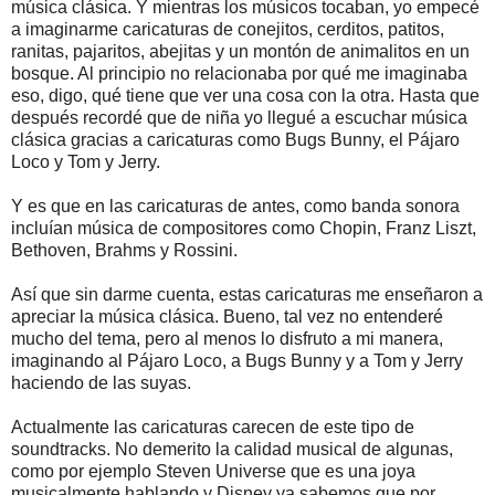
música clásica. Y mientras los músicos tocaban, yo empecé
a imaginarme caricaturas de conejitos, cerditos, patitos,
ranitas, pajaritos, abejitas y un montón de animalitos en un
bosque. Al principio no relacionaba por qué me imaginaba
eso, digo, qué tiene que ver una cosa con la otra. Hasta que
después recordé que de niña yo llegué a escuchar música
clásica gracias a caricaturas como Bugs Bunny, el Pájaro
Loco y Tom y Jerry.
Y es que en las caricaturas de antes, como banda sonora
incluían música de compositores como Chopin, Franz Liszt,
Bethoven, Brahms y Rossini.
Así que sin darme cuenta, estas caricaturas me enseñaron a
apreciar la música clásica. Bueno, tal vez no entenderé
mucho del tema, pero al menos lo disfruto a mi manera,
imaginando al Pájaro Loco, a Bugs Bunny y a Tom y Jerry
haciendo de las suyas.
Actualmente las caricaturas carecen de este tipo de
soundtracks. No demerito la calidad musical de algunas,
como por ejemplo Steven Universe que es una joya
musicalmente hablando y Disney ya sabemos que por