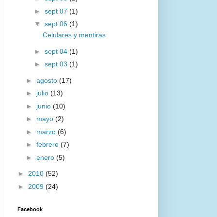
►
sept 07
(1)
▼
sept 06
(1)
Celulares y mentiras
►
sept 04
(1)
►
sept 03
(1)
►
agosto
(17)
►
julio
(13)
►
junio
(10)
►
mayo
(2)
►
marzo
(6)
►
febrero
(7)
►
enero
(5)
►
2010
(52)
►
2009
(24)
Facebook