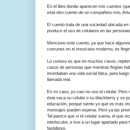
En el libro donde aparecen mis cuentos (que
está otro cuento de un compañero mío, Arturo
El cuento trata de una sociedad ubicada en
produce el uso de celulares en las persona
Menciono este cuento, ya que hace algunos 
comunes en el mexicano moderno, es fingir q
Lo curioso es que en muchos casos, repite
casos de personas que mientras fingían habl
inventaban una vida social falsa, para luego 
llamada real.
En mi caso, yo casi no uso el celular. Per
ésta saca su celular o su blackberry y se p
educación, porque siento yo que es más impo
mensajes pueden esperar. Pero ya las prio
Tal parece que si el celular suena, el que rec
interlocutor, e irse a un lugar apartado par
fastidioso.