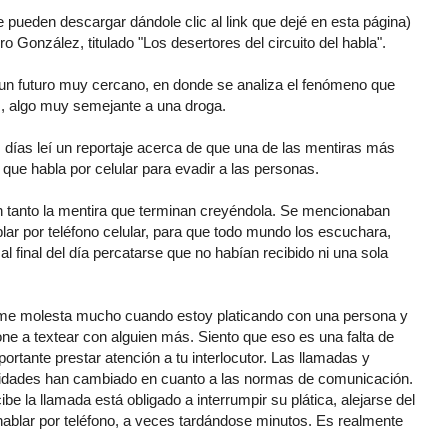
 pueden descargar dándole clic al link que dejé en esta página)
 González, titulado "Los desertores del circuito del habla".
 un futuro muy cercano, en donde se analiza el fenómeno que
s, algo muy semejante a una droga.
días leí un reportaje acerca de que una de las mentiras más
ue habla por celular para evadir a las personas.
n tanto la mentira que terminan creyéndola. Se mencionaban
ar por teléfono celular, para que todo mundo los escuchara,
al final del día percatarse que no habían recibido ni una sola
o me molesta mucho cuando estoy platicando con una persona y
one a textear con alguien más. Siento que eso es una falta de
rtante prestar atención a tu interlocutor. Las llamadas y
ridades han cambiado en cuanto a las normas de comunicación.
ibe la llamada está obligado a interrumpir su plática, alejarse del
a hablar por teléfono, a veces tardándose minutos. Es realmente