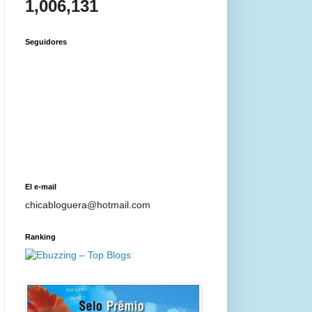
1,006,131
Seguidores
El e-mail
chicabloguera@hotmail.com
Ranking