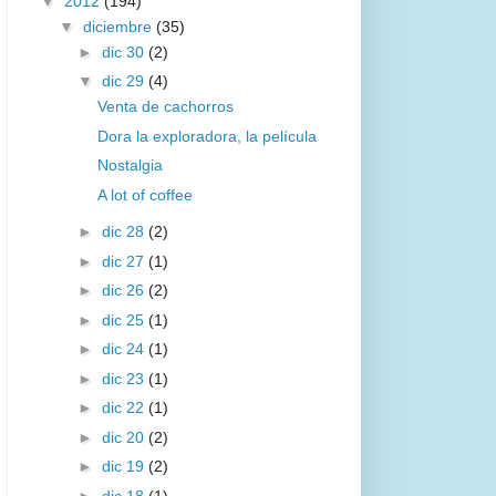
▼
2012
(194)
▼
diciembre
(35)
►
dic 30
(2)
▼
dic 29
(4)
Venta de cachorros
Dora la exploradora, la película
Nostalgia
A lot of coffee
►
dic 28
(2)
►
dic 27
(1)
►
dic 26
(2)
►
dic 25
(1)
►
dic 24
(1)
►
dic 23
(1)
►
dic 22
(1)
►
dic 20
(2)
►
dic 19
(2)
►
dic 18
(1)