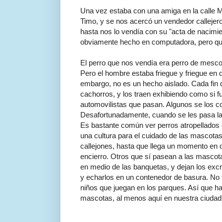
Una vez estaba con una amiga en la calle M
Timo, y se nos acercó un vendedor callejero
hasta nos lo vendía con su "acta de nacimient
obviamente hecho en computadora, pero que e
El perro que nos vendía era perro de mesco
Pero el hombre estaba friegue y friegue en q
embargo, no es un hecho aislado. Cada fin
cachorros, y los traen exhibiendo como si fu
automovilistas que pasan. Algunos se los com
Desafortunadamente, cuando se les pasa la n
Es bastante común ver perros atropellados
una cultura para el cuidado de las mascot
callejones, hasta que llega un momento en q
encierro. Otros que sí pasean a las mascot
en medio de las banquetas, y dejan los excr
y echarlos en un contenedor de basura. No 
niños que juegan en los parques. Así que ha
mascotas, al menos aquí en nuestra ciudad