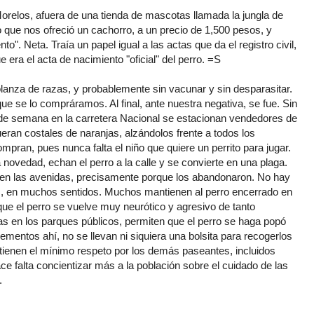
orelos, afuera de una tienda de mascotas llamada la jungla de
 que nos ofreció un cachorro, a un precio de 1,500 pesos, y
o". Neta. Traía un papel igual a las actas que da el registro civil,
ra el acta de nacimiento "oficial" del perro. =S
lanza de razas, y probablemente sin vacunar y sin desparasitar.
ue se lo compráramos. Al final, ante nuestra negativa, se fue. Sin
 de semana en la carretera Nacional se estacionan vendedores de
eran costales de naranjas, alzándolos frente a todos los
pran, pues nunca falta el niño que quiere un perrito para jugar.
ovedad, echan el perro a la calle y se convierte en una plaga.
 en las avenidas, precisamente porque los abandonaron. No hay
as, en muchos sentidos. Muchos mantienen al perro encerrado en
ue el perro se vuelve muy neurótico y agresivo de tanto
as en los parques públicos, permiten que el perro se haga popó
ementos ahí, no se llevan ni siquiera una bolsita para recogerlos
tienen el mínimo respeto por los demás paseantes, incluidos
ce falta concientizar más a la población sobre el cuidado de las
.