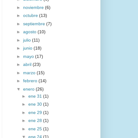
►
noviembre
(6)
►
octubre
(13)
►
septiembre
(7)
►
agosto
(10)
►
julio
(11)
►
junio
(18)
►
mayo
(17)
►
abril
(23)
►
marzo
(15)
►
febrero
(14)
▼
enero
(26)
►
ene 31
(1)
►
ene 30
(1)
►
ene 29
(1)
►
ene 28
(1)
►
ene 25
(1)
▼
ene 24
(1)