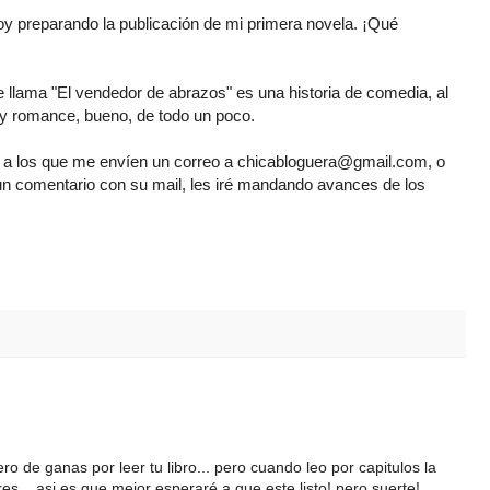
oy preparando la publicación de mi primera novela. ¡Qué
se llama "El vendedor de abrazos" es una historia de comedia, al
s y romance, bueno, de todo un poco.
: a los que me envíen un correo a chicabloguera@gmail.com, o
un comentario con su mail, les iré mandando avances de los
ro de ganas por leer tu libro... pero cuando leo por capitulos la
res... asi es que mejor esperaré a que este listo! pero suerte!