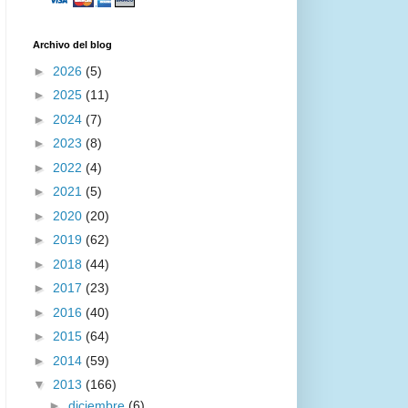
Archivo del blog
►
2026
(5)
►
2025
(11)
►
2024
(7)
►
2023
(8)
►
2022
(4)
►
2021
(5)
►
2020
(20)
►
2019
(62)
►
2018
(44)
►
2017
(23)
►
2016
(40)
►
2015
(64)
►
2014
(59)
▼
2013
(166)
►
diciembre
(6)