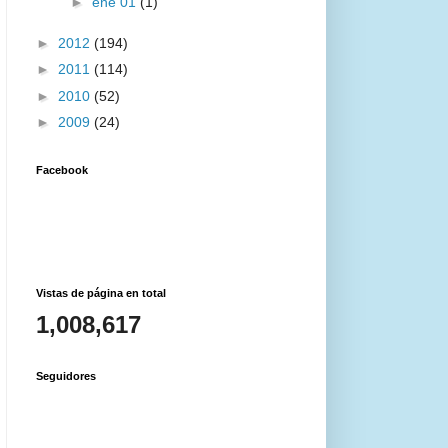
►
ene 01
(1)
►
2012
(194)
►
2011
(114)
►
2010
(52)
►
2009
(24)
Facebook
Vistas de página en total
1,008,617
Seguidores