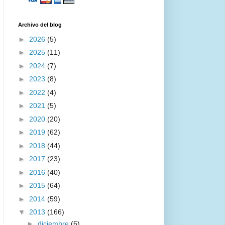
Archivo del blog
►
2026
(5)
►
2025
(11)
►
2024
(7)
►
2023
(8)
►
2022
(4)
►
2021
(5)
►
2020
(20)
►
2019
(62)
►
2018
(44)
►
2017
(23)
►
2016
(40)
►
2015
(64)
►
2014
(59)
▼
2013
(166)
►
diciembre
(6)