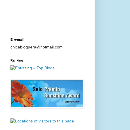
El e-mail
chicabloguera@hotmail.com
Ranking