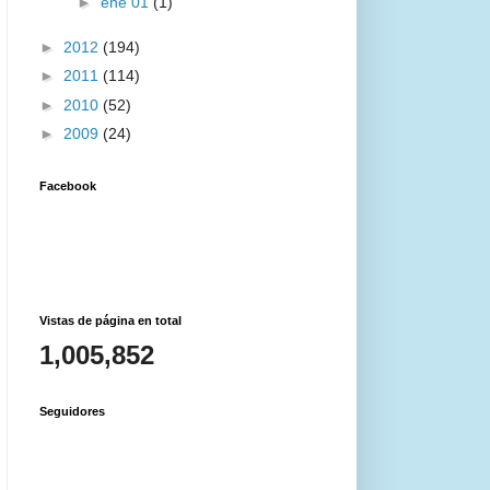
►
ene 01
(1)
►
2012
(194)
►
2011
(114)
►
2010
(52)
►
2009
(24)
Facebook
Vistas de página en total
1,005,852
Seguidores