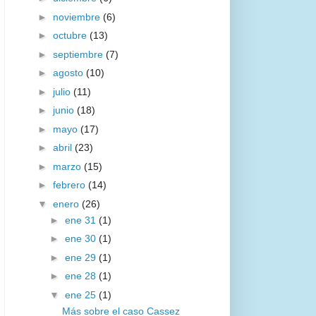
►
noviembre
(6)
►
octubre
(13)
►
septiembre
(7)
►
agosto
(10)
►
julio
(11)
►
junio
(18)
►
mayo
(17)
►
abril
(23)
►
marzo
(15)
►
febrero
(14)
▼
enero
(26)
►
ene 31
(1)
►
ene 30
(1)
►
ene 29
(1)
►
ene 28
(1)
▼
ene 25
(1)
Más sobre el caso Cassez