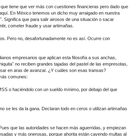
, que tiene que ver más con cuestiones financieras pero dado que
 aquí. En México tenemos un dicho muy arraigado en nuestra
". Significa que para salir airosos de una situación o sacar
tir, cometer fraude y usar artimañas.
ticos. Pero no, desafortunadamente no es así. Ocurre con
anos empresarios que aplican esta filosofía a sus anchas,
quita" no reciben grandes tajadas del pastel de las empresotas,
nsar en aras de avanzar. ¿Y cuáles son esas transas?
 más comunes:
IMSS o haciéndolo con un sueldo mínimo, por debajo del que
 se les da la gana. Declaran todo en ceros o utilizan artimañas
Pues que las autoridades se hacen más aguerridas, y empiezan
pesadas y más onerosas, porque ahorita están cayendo multas al