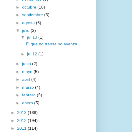
►
octubre
(10)
►
septiembre
(3)
►
agosto
(6)
▼
julio
(2)
▼
jul 13
(1)
El que no transa no avanza
►
jul 12
(1)
►
junio
(2)
►
mayo
(5)
►
abril
(4)
►
marzo
(4)
►
febrero
(5)
►
enero
(5)
►
2013
(166)
►
2012
(194)
►
2011
(114)