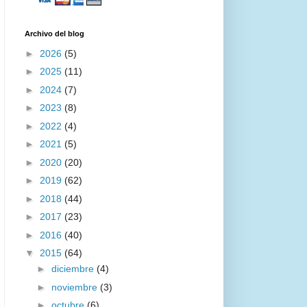
Archivo del blog
►
2026
(5)
►
2025
(11)
►
2024
(7)
►
2023
(8)
►
2022
(4)
►
2021
(5)
►
2020
(20)
►
2019
(62)
►
2018
(44)
►
2017
(23)
►
2016
(40)
▼
2015
(64)
►
diciembre
(4)
►
noviembre
(3)
►
octubre
(6)