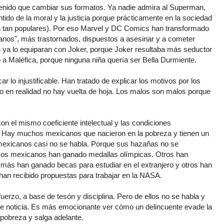
tenido que cambiar sus formatos. Ya nadie admira al Superman,
ntido de la moral y la justicia porque prácticamente en la sociedad
on tan populares). Por eso Marvel y DC Comics han transformado
nos", más trastornados, dispuestos a asesinar y a cometer
n ya lo equiparan con Joker, porque Joker resultaba más seductor
a Maléfica, porque ninguna niña quería ser Bella Durmiente.
icar lo injustificable. Han tratado de explicar los motivos por los
o en realidad no hay vuelta de hoja. Los malos son malos porque
 el mismo coeficiente intelectual y las condiciones
 Hay muchos mexicanos que nacieron en la pobreza y tienen un
mexicanos casi no se habla. Porque sus hazañas no se
sos mexicanos han ganado medallas olímpicas. Otros han
s más han ganado becas para estudiar en el extranjero y otros han
han recibido propuestas para trabajar en la NASA.
uerzo, a base de tesón y disciplina. Pero de ellos no se habla y
de noticia. Es más emocionante ver cómo un delincuente evade la
 pobreza y salga adelante.