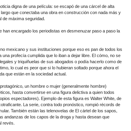
icia digna de una película: se escapó de una cárcel de alta
e largo que conectaba una obra en construcción con nada más y
al de máxima seguridad.
se han encargado los periodistas en desmenuzar paso a paso la
rno mexicano y sus instituciones porque eso es pan de todos los
una profecía cumplida que lo iban a dejar libre. El cómo, no se
legales y triquiñuelas de sus abogados o podía hacerlo como de
 último, lo cual es peor que si lo hubieran soltado porque ahora el
da que están en la sociedad actual.
ese protagónico, un hombre o mujer (generalmente hombre)
os, hasta convertirse en una figura delictiva a quien todos
opios espectadores). Ejemplo de esta figura es Walter White, de
otraficante. La serie, contra todo pronóstico, rompió récords de
ular. También están las telenovelas de El cártel de los sapos,
 las andanzas de los capos de la droga y hasta desean que
l revés.