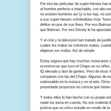
Por eso las películas de super-héroes han 
al hombre perfecto e intachable, con alto se
no existen hombres así (y si los hay, no s
a sus super-héroes volviéndolos más "huma
delitos en pos de sus fines. Por eso Batma
que Batman. Por eso Disney le ha apostado 
Y el cine y la televisión han tratado de justif
cuales los malos se volvieron malos, cuand
eligieron ser malos. Así de simple.
Estoy segura que hay muchos mexicanos con
económicas que tuvo el Chapo en su niñez.
IQ elevado y don de gentes. Pero de esos 
comparan con las del Chapo. Algunos de e
sobresalido en la música y en el arte. Otro
presentado proyectos en ciencia que hasta 
Y todos ellos lo han hecho con su propio esf
nadie los toma en cuenta. No son material 
justicia que un chico estudie en medio de la