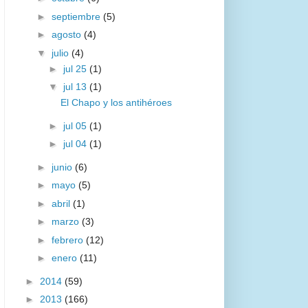
►
septiembre
(5)
►
agosto
(4)
▼
julio
(4)
►
jul 25
(1)
▼
jul 13
(1)
El Chapo y los antihéroes
►
jul 05
(1)
►
jul 04
(1)
►
junio
(6)
►
mayo
(5)
►
abril
(1)
►
marzo
(3)
►
febrero
(12)
►
enero
(11)
►
2014
(59)
►
2013
(166)