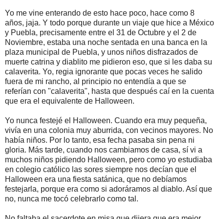
Yo me vine enterando de esto hace poco, hace como 8
años, jaja. Y todo porque durante un viaje que hice a México
y Puebla, precisamente entre el 31 de Octubre y el 2 de
Noviembre, estaba una noche sentada en una banca en la
plaza municipal de Puebla, y unos niños disfrazados de
muerte catrina y diablito me pidieron eso, que si les daba su
calaverita. Yo, regia ignorante que pocas veces he salido
fuera de mi rancho, al principio no entendía a que se
referían con "calaverita", hasta que después caí en la cuenta
que era el equivalente de Halloween.
Yo nunca festejé el Halloween. Cuando era muy pequeña,
vivía en una colonia muy aburrida, con vecinos mayores. No
había niños. Por lo tanto, esa fecha pasaba sin pena ni
gloria. Más tarde, cuando nos cambiamos de casa, sí vi a
muchos niños pidiendo Halloween, pero como yo estudiaba
en colegio católico las sores siempre nos decían que el
Halloween era una fiesta satánica, que no debíamos
festejarla, porque era como si adoráramos al diablo. Así que
no, nunca me tocó celebrarlo como tal.
No faltaba el sacerdote en misa que dijera que era mejor